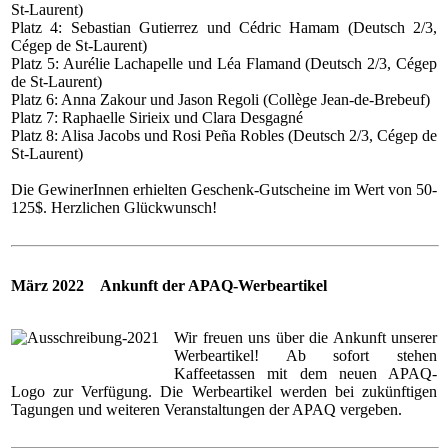
St-Laurent)
Platz 4: Sebastian Gutierrez und Cédric Hamam (Deutsch 2/3,
Cégep de St-Laurent)
Platz 5: Aurélie Lachapelle und Léa Flamand (Deutsch 2/3, Cégep
de St-Laurent)
Platz 6: Anna Zakour und Jason Regoli (Collège Jean-de-Brebeuf)
Platz 7: Raphaelle Sirieix und Clara Desgagné
Platz 8: Alisa Jacobs und Rosi Peña Robles (Deutsch 2/3, Cégep de
St-Laurent)
Die GewinerInnen erhielten Geschenk-Gutscheine im Wert von 50-
125$. Herzlichen Glückwunsch!
März 2022 Ankunft der APAQ-Werbeartikel
Wir freuen uns über die Ankunft unserer
Werbeartikel! Ab sofort stehen
Kaffeetassen mit dem neuen APAQ-
Logo zur Verfügung. Die Werbeartikel werden bei zukünftigen
Tagungen und weiteren Veranstaltungen der APAQ vergeben.