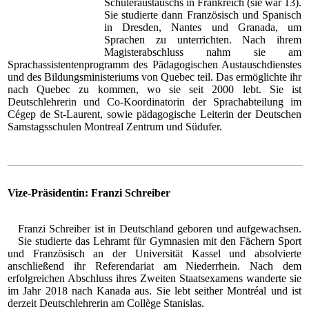
Schüleraustauschs in Frankreich (sie war 13).
Sie studierte dann Französisch und Spanisch
in Dresden, Nantes und Granada, um
Sprachen zu unterrichten. Nach ihrem
Magisterabschluss nahm sie am
Sprachassistentenprogramm des Pädagogischen Austauschdienstes
und des Bildungsministeriums von Quebec teil. Das ermöglichte ihr
nach Quebec zu kommen, wo sie seit 2000 lebt. Sie ist
Deutschlehrerin und Co-Koordinatorin der Sprachabteilung im
Cégep de St-Laurent, sowie pädagogische Leiterin der Deutschen
Samstagsschulen Montreal Zentrum und Südufer.
Vize-Präsidentin: Franzi Schreiber
Franzi Schreiber ist in Deutschland geboren und aufgewachsen.
Sie studierte das Lehramt für Gymnasien mit den Fächern Sport
und Französisch an der Universität Kassel und absolvierte
anschließend ihr Referendariat am Niederrhein. Nach dem
erfolgreichen Abschluss ihres Zweiten Staatsexamens wanderte sie
im Jahr 2018 nach Kanada aus. Sie lebt seither Montréal und ist
derzeit Deutschlehrerin am Collège Stanislas.